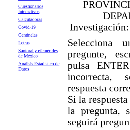
PROVINCI
Cuestionarios
Interactivos
DEPA
Calculadoras
Investigación
Covid-19
Centinelas
Selecciona 
Letras
Santoral y efemérides
pregunte, es
de México
pulsa ENTER,
Análisis Estadístico de
Datos
incorrecta,
respuesta corre
Si la respuesta
la pregunta, s
seguirá pregun