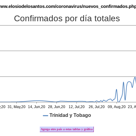
ww.elosiodelosantos.com/coronavirus/nuevos_confirmados.ph
Agrega otro país a estas tablas y gráfica