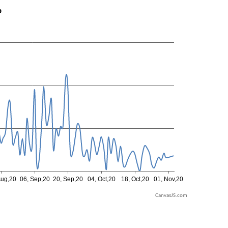
p
CanvasJS.com