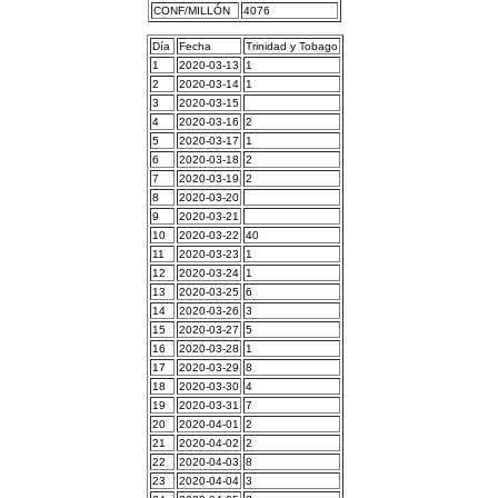
CONF/MILLÓN
4076
Día
Fecha
Trinidad y Tobago
1
2020-03-13
1
2
2020-03-14
1
3
2020-03-15
4
2020-03-16
2
5
2020-03-17
1
6
2020-03-18
2
7
2020-03-19
2
8
2020-03-20
9
2020-03-21
10
2020-03-22
40
11
2020-03-23
1
12
2020-03-24
1
13
2020-03-25
6
14
2020-03-26
3
15
2020-03-27
5
16
2020-03-28
1
17
2020-03-29
8
18
2020-03-30
4
19
2020-03-31
7
20
2020-04-01
2
21
2020-04-02
2
22
2020-04-03
8
23
2020-04-04
3