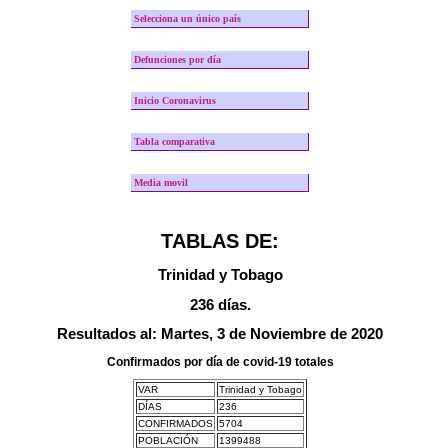
Selecciona un único país
Defunciones por día
Inicio Coronavirus
Tabla comparativa
Media movil
TABLAS DE:
Trinidad y Tobago
236 días.
Resultados al: Martes, 3 de Noviembre de 2020
Confirmados por día de covid-19 totales
VAR
Trinidad y Tobago
DÍAS
236
CONFIRMADOS
5704
POBLACIÓN
1399488