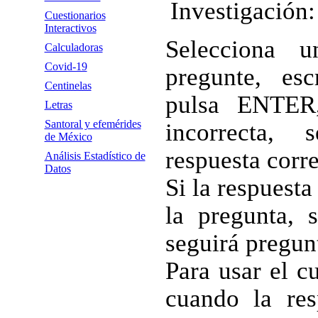
Investigación
Cuestionarios
Interactivos
Selecciona 
Calculadoras
Covid-19
pregunte, es
Centinelas
pulsa ENTER,
Letras
Santoral y efemérides
incorrecta,
de México
respuesta corre
Análisis Estadístico de
Datos
Si la respuesta
la pregunta, s
seguirá pregun
Para usar el cu
cuando la res