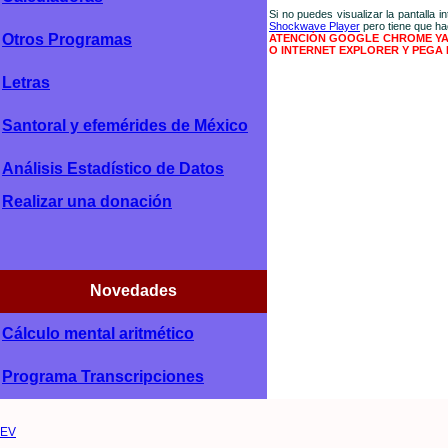
Si no puedes visualizar la pantalla in
Shockwave Player
pero tiene que ha
Otros Programas
ATENCIÓN GOOGLE CHROME YA N
O INTERNET EXPLORER Y PEGA 
Letras
Santoral y efemérides de México
Análisis Estadístico de Datos
Realizar una donación
Novedades
Cálculo mental aritmético
Programa Transcripciones
EV