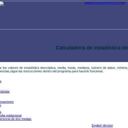
Calculadora de estadística de
r los valores de estadística descriptiva, media, moda, mediana, número de datos, mínimo
uencias,sigue las instrucciones dentro del programa para hacerlo funcionar.
s
stándar
denaciones
e
a
edia poblacional
iferencia de dos medias
English Version