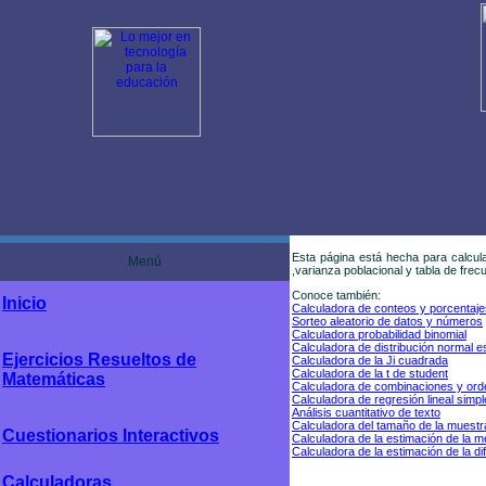
Esta página está hecha para calcula
Menú
,varianza poblacional y tabla de frec
Conoce también:
Inicio
Calculadora de conteos y porcentaje
Sorteo aleatorio de datos y números
Calculadora probabilidad binomial
Calculadora de distribución normal e
Ejercicios Resueltos de
Calculadora de la Ji cuadrada
Calculadora de la t de student
Matemáticas
Calculadora de combinaciones y or
Calculadora de regresión lineal simpl
Análisis cuantitativo de texto
Calculadora del tamaño de la muestr
Cuestionarios Interactivos
Calculadora de la estimación de la m
Calculadora de la estimación de la d
Calculadoras