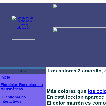
Los colores 2 amarillo, a
Menú
Inicio
Ejercicios Resueltos de
Matemáticas
Más colores que
los col
En está lección aparece e
Cuestionarios
Interactivos
El color marrón es como 