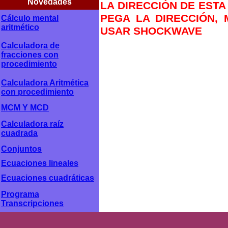
Novedades
LA DIRECCIÓN DE ESTA
PEGA LA DIRECCIÓN, 
Cálculo mental
aritmético
USAR SHOCKWAVE
Calculadora de
fracciones con
procedimiento
Calculadora Aritmética
con procedimiento
MCM Y MCD
Calculadora raíz
cuadrada
Conjuntos
Ecuaciones lineales
Ecuaciones cuadráticas
Programa
Transcripciones