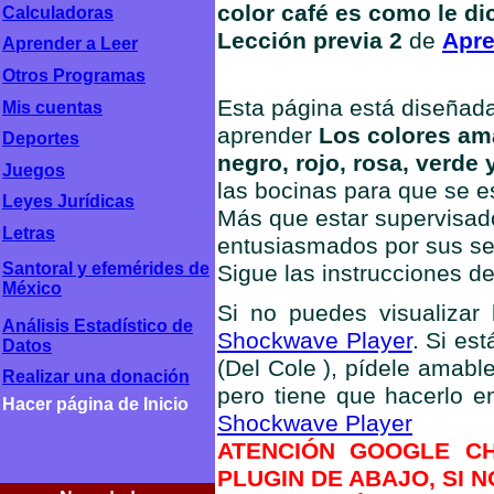
color café es como le di
Calculadoras
Lección previa 2
de
Apre
Aprender a Leer
Otros Programas
Esta página está diseñada 
Mis cuentas
aprender
Los colores amar
Deportes
negro, rojo, rosa, verde 
Juegos
las bocinas para que se e
Leyes Jurídicas
Más que estar supervisado
Letras
entusiasmados por sus ser
Santoral y efemérides de
Sigue las instrucciones d
México
Si no puedes visualizar l
Análisis Estadístico de
Shockwave Player
. Si es
Datos
(Del Cole ), pídele amabl
Realizar una donación
pero tiene que hacerlo 
Hacer página de Inicio
Shockwave Player
ATENCIÓN GOOGLE CH
PLUGIN DE ABAJO, SI 