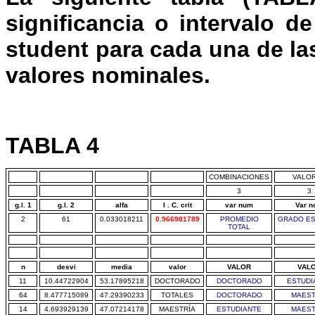
significancia o intervalo d
student para cada una de la
valores nominales.
TABLA 4
COMBINACIONES
VALO
3
3
g.l. 1
g.l. 2
alfa
I . C. crit
var num
Var 
2
61
0.033018211
0.966981789
PROMEDIO
GRADO E
TOTAL
n
desvi
media
valor
VALOR
VAL
11
10.44722904
53.17895218
DOCTORADO
DOCTORADO
ESTUDI
64
8.477715089
47.29390233
TOTALES
DOCTORADO
MAEST
14
4.693929139
47.07214178
MAESTRÍA
ESTUDIANTE
MAEST