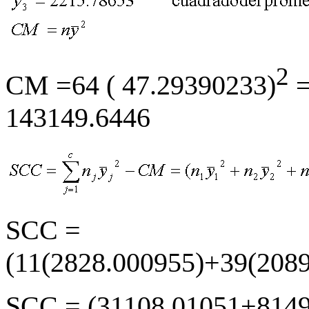
2
CM =64 ( 47.29390233)
=
143149.6446
SCC =
(11(2828.000955)+39(208
SCC = (31108.01051+8149