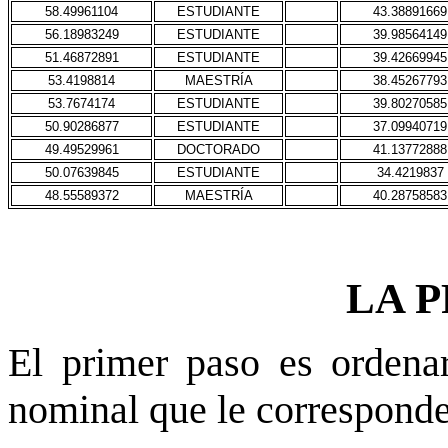
58.49961104
ESTUDIANTE
43.38891669
56.18983249
ESTUDIANTE
39.98564149
51.46872891
ESTUDIANTE
39.42669945
53.4198814
MAESTRÍA
38.45267793
53.7674174
ESTUDIANTE
39.80270585
50.90286877
ESTUDIANTE
37.09940719
49.49529961
DOCTORADO
41.13772888
50.07639845
ESTUDIANTE
34.4219837
48.55589372
MAESTRÍA
40.28758583
LA P
El primer paso es ordenar
nominal que le corresponde