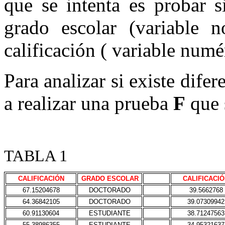
que se intenta es probar s
grado escolar (variable 
calificación ( variable numér
Para analizar si existe dife
a realizar una prueba
F
que 
TABLA 1
CALIFICACIÓN
GRADO ESCOLAR
CALIFICACI
67.15204678
DOCTORADO
39.5662768
64.36842105
DOCTORADO
39.07309942
60.91130604
ESTUDIANTE
38.71247563
55.38986355
ESTUDIANTE
34.95321637