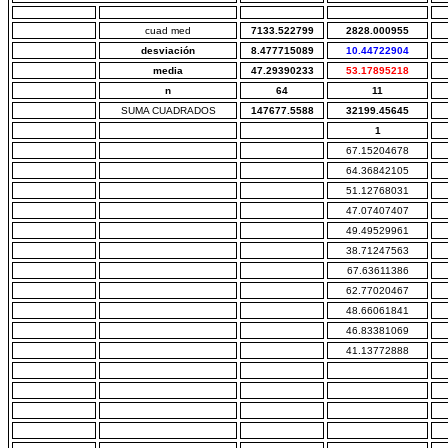
cuad med
7133.522799
2828.000955
desviación
8.477715089
10.44722904
media
47.29390233
53.17895218
n
64
11
SUMA CUADRADOS
147677.5588
32199.45645
1
67.15204678
64.36842105
51.12768031
47.07407407
49.49529961
38.71247563
67.63611386
62.77020467
48.66061841
46.83381069
41.13772888