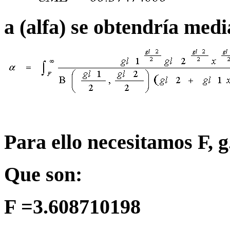
a
(alfa) se obtendría media
Para ello necesitamos F, g.l
Que son:
F =3.608710198