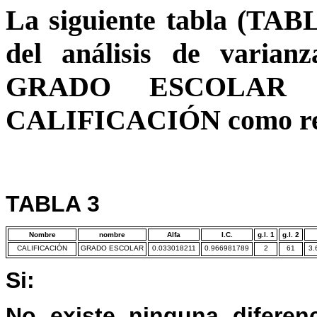
La siguiente tabla (TABL
del análisis de varian
GRADO ESCOLAR y 
CALIFICACIÓN como resu
TABLA 3
Nombre
nombre
Alfa
I.C.
g.l. 1
g.l. 2
CALIFICACIÓN
GRADO ESCOLAR
0.033018211
0.966981789
2
61
3.
Si:
No existe ninguna diferenc