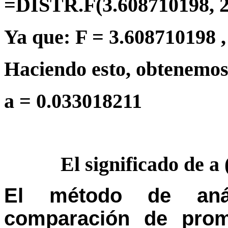
=DISTR.F(3.608710198, 2
Ya que: F = 3.608710198 , g
Haciendo esto, obtenemos
a
= 0.033018211
El significado de a 
El método de anál
comparación de prom