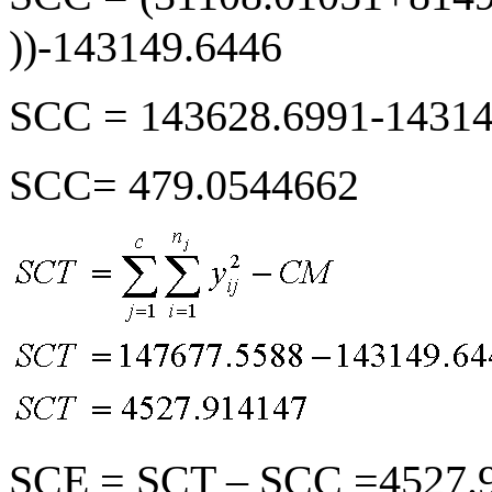
))-143149.6446
SCC = 143628.6991-14314
SCC= 479.0544662
SCE = SCT – SCC =4527.9