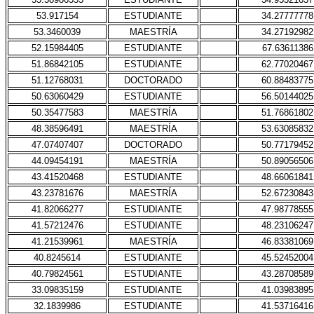
53.917154
ESTUDIANTE
34.27777778
53.3460039
MAESTRÍA
34.27192982
52.15984405
ESTUDIANTE
67.63611386
51.86842105
ESTUDIANTE
62.77020467
51.12768031
DOCTORADO
60.88483775
50.63060429
ESTUDIANTE
56.50144025
50.35477583
MAESTRÍA
51.76861802
48.38596491
MAESTRÍA
53.63085832
47.07407407
DOCTORADO
50.77179452
44.09454191
MAESTRÍA
50.89056506
43.41520468
ESTUDIANTE
48.66061841
43.23781676
MAESTRÍA
52.67230843
41.82066277
ESTUDIANTE
47.98778555
41.57212476
ESTUDIANTE
48.23106247
41.21539961
MAESTRÍA
46.83381069
40.8245614
ESTUDIANTE
45.52452004
40.79824561
ESTUDIANTE
43.28708589
33.09835159
ESTUDIANTE
41.03983895
32.1839986
ESTUDIANTE
41.53716416