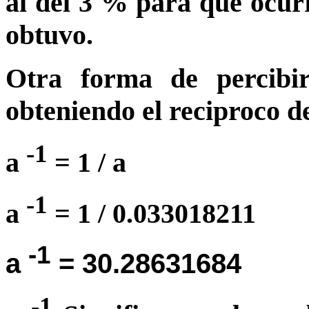
al del 3 % para que ocur
obtuvo.
Otra forma de percibir
obteniendo el reciproco de
-1
a
= 1 / a
-1
a
= 1 / 0.033018211
-1
a
= 30.28631684
-1