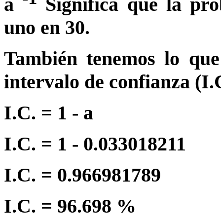
a
Significa que la pr
uno en 30.
También tenemos lo que e
intervalo de confianza (I.
I.C. = 1
- a
I.C. = 1 - 0.033018211
I.C. = 0.966981789
I.C. = 96.698 %