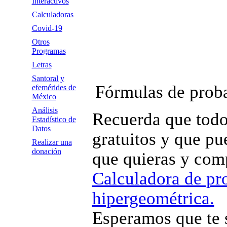
Interactivos
Calculadoras
Covid-19
Otros
Programas
Letras
Santoral y
Fórmulas de proba
efemérides de
México
Análisis
Recuerda que todo
Estadístico de
Datos
gratuitos y que pue
Realizar una
donación
que quieras y comp
Calculadora de pr
hipergeométrica.
Esperamos que te 