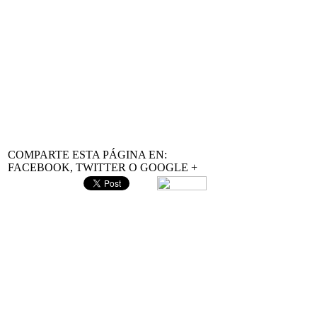
Fórmulas de inferencia estadística
Recuerda que todos nuestros recursos son gratuitos y que puedes utili
Esperamos que te sean muy útiles.
COMPARTE ESTA PÁGINA EN:
FACEBOOK, TWITTER O GOOGLE +