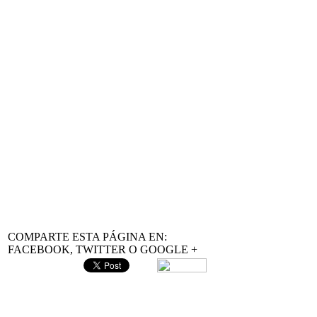
Fórmulas de Probabilidad Binomial
Recuerda que todos nuestros recursos son gratuitos y que puedes utili
Esperamos que te sean muy útiles.
COMPARTE ESTA PÁGINA EN:
FACEBOOK, TWITTER O GOOGLE +