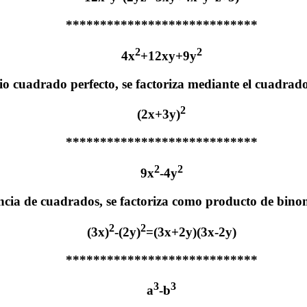
****************************
2
2
4x
+12xy+9y
io cuadrado perfecto, se factoriza mediante el cuadrad
2
(2x+3y)
****************************
2
2
9x
-4y
ncia de cuadrados, se factoriza como producto de bino
2
2
(3x)
-(2y)
=(3x+2y)(3x-2y)
****************************
3
3
a
-b