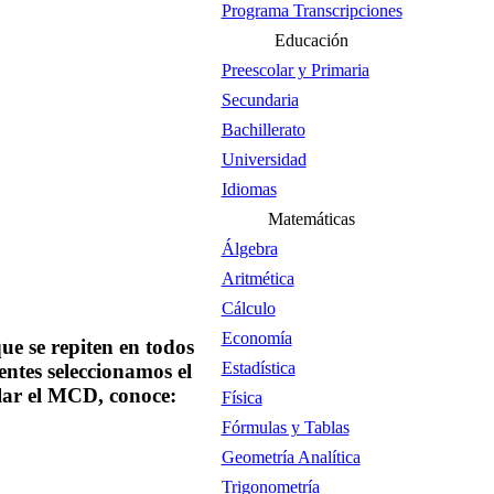
Programa Transcripciones
Educación
Preescolar y Primaria
Secundaria
Bachillerato
Universidad
Idiomas
Matemáticas
Álgebra
Aritmética
Cálculo
Economía
ue se repiten en todos
Estadística
ientes seleccionamos el
lar el MCD, conoce:
Física
Fórmulas y Tablas
Geometría Analítica
Trigonometría