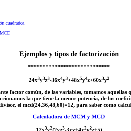
ón cuadrática.
y MCD
Ejemplos y tipos de factorización
****************************
3
3
3
4
3
5
4
3
2
24x
y
z
-36x
y
+48x
y
z+60x
y
nte factor común, de las variables, tomamos aquellas q
eccionamos la que tiene la menor potencia, de los coefic
visor, el mcd(24,36,48,60)=12, para saber como calcu
Calculadora de MCM y MCD
3
2
3
2
2
12x
y
(2yz
-3xy+4x
y
z+5)