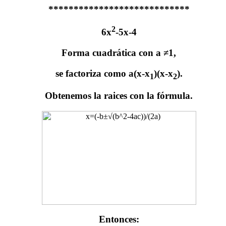
****************************
2
6x
-5x-4
Forma cuadrática con a ≠1,
se factoriza como a(x-x
)(x-x
).
1
2
Obtenemos la raices con la fórmula.
Entonces: