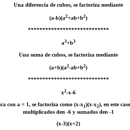
Una diferencia de cubos, se factoriza mediante
2
2
(a-b)(a
+ab+b
)
****************************
3
3
a
+b
Una suma de cubos, se factoriza mediante
2
2
(a+b)(a
-ab+b
)
****************************
2
x
-x-6
a con a = 1, se factoriza como (x-x
)(x-x
), en este ca
1
2
multiplicados den -6 y sumados den -1
(x-3)(x+2)