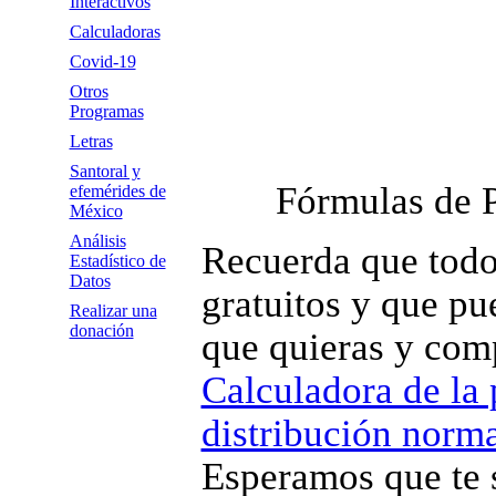
Interactivos
Calculadoras
Covid-19
Otros
Programas
Letras
Santoral y
Fórmulas de 
efemérides de
México
Análisis
Recuerda que todo
Estadístico de
Datos
gratuitos y que pue
Realizar una
donación
que quieras y comp
Calculadora de la 
distribución norma
Esperamos que te 