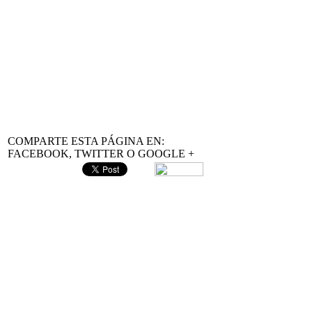
Fórmulas de Probabilidad Normal
Recuerda que todos nuestros recursos son gratuitos y que puedes utili
Esperamos que te sean muy útiles.
COMPARTE ESTA PÁGINA EN:
FACEBOOK, TWITTER O GOOGLE +