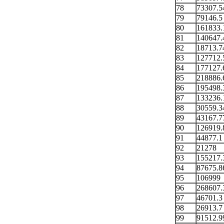
78
73307.5
79
79146.5
80
161833.
81
140647.
82
18713.7
83
127712.
84
177127.
85
218886.
86
195498.
87
133236.
88
30559.3
89
43167.7
90
126919.
91
44877.1
92
21278
93
155217.
94
87675.8
95
106999
96
268607.
97
46701.3
98
26913.7
99
91512.9