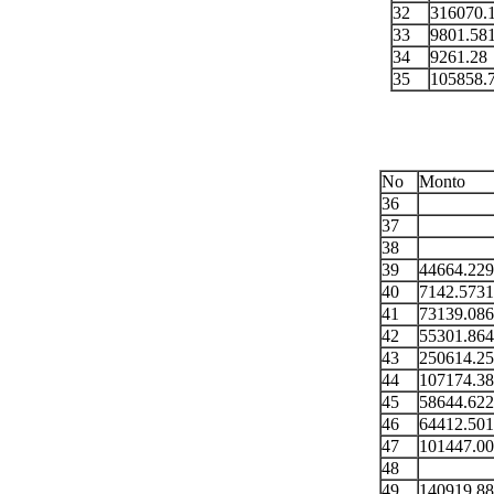
32
316070.
33
9801.58
34
9261.28
35
105858.
No
Monto
36
37
38
39
44664.22
40
7142.573
41
73139.08
42
55301.86
43
250614.2
44
107174.3
45
58644.622
46
64412.50
47
101447.0
48
49
140919.8