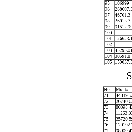
95
106999
96
268607.
97
46701.3
98
26913.7
99
91512.9
100
101
126623.
102
103
45295.0
104
30591.8
105
159037.
S
No
Monto
71
44839.5
72
26740.6
73
80398.4
74
11263.3
75
35720.5
76
129192.
77
98909.4