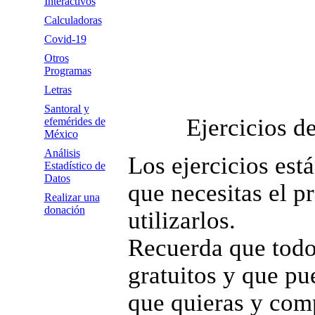
Interactivos
Calculadoras
Covid-19
Otros
Programas
Letras
Santoral y
Ejercicios d
efemérides de
México
Análisis
Los ejercicios está
Estadístico de
Datos
que necesitas el p
Realizar una
donación
utilizarlos.
Recuerda que todo
gratuitos y que pue
que quieras y comp