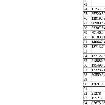
73
74
11263.3
75
35720.5
76
129192.
77
98909.4
78
73307.5
79
79146.5
80
161833.
81
140647.
82
18713.7
83
84
177127.
85
218886.
86
195498.
87
133236.
88
30559.3
89
90
126919.
91
92
21278
93
155217.
94
87675.8