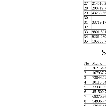
27
214516.
28
200719.
29
43238.5
30
31
33719.1
32
33
9801.58
34
9261.28
35
105858.
S
No
Monto
1
262154.
2
107937.
3
73844.5
4
30110.5
5
73331.9
6
451500.
7
68375.9
8
54936.7
9
17646.4