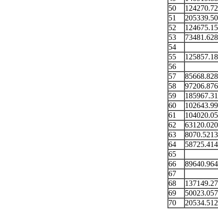
50
124270.7
51
205339.5
52
124675.1
53
73481.62
54
55
125857.1
56
57
85668.82
58
97206.87
59
185967.3
60
102643.9
61
104020.0
62
63120.02
63
8070.521
64
58725.41
65
66
89640.96
67
68
137149.2
69
50023.05
70
20534.51