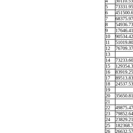
4
30110.5
5
73331.9
6
451500.
7
68375.9
8
54936.7
9
17646.4
10
90534.4
11
51019.8
12
76709.3
13
14
73233.6
15
129354.
16
83919.2
17
89513.8
18
24537.5
19
20
35650.8
21
22
49875.4
23
79852.6
24
23829.2
25
182368.
26
26632.5