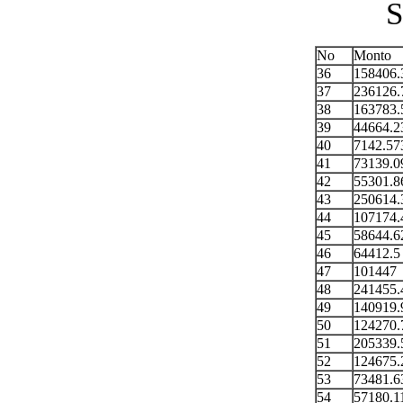
S
No
Monto
36
158406.
37
236126.
38
163783.
39
44664.2
40
7142.57
41
73139.0
42
55301.8
43
250614.
44
107174.
45
58644.6
46
64412.5
47
101447
48
241455.
49
140919.
50
124270.
51
205339.
52
124675.
53
73481.6
54
57180.1