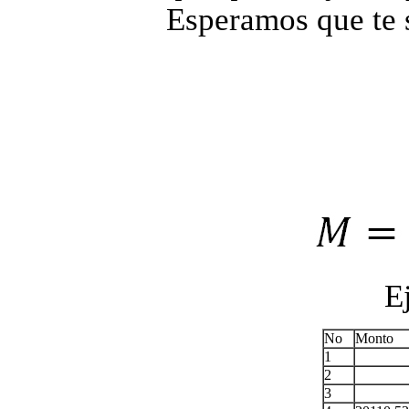
Esperamos que te 
E
No
Monto
1
2
3