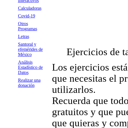
Interactivos
Calculadoras
Covid-19
Otros
Programas
Letras
Santoral y
Ejercicios de 
efemérides de
México
Análisis
Los ejercicios está
Estadístico de
Datos
que necesitas el p
Realizar una
donación
utilizarlos.
Recuerda que todo
gratuitos y que pue
que quieras y comp