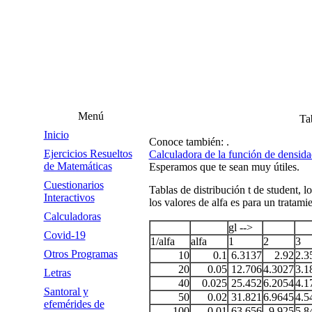
Menú
Tab
Inicio
Conoce también: .
Ejercicios Resueltos
Calculadora de la función de densidad
de Matemáticas
Esperamos que te sean muy útiles.
Cuestionarios
Tablas de distribución t de student, l
Interactivos
los valores de alfa es para un tratami
Calculadoras
gl -->
Covid-19
1/alfa
alfa
1
2
3
Otros Programas
10
0.1
6.3137
2.92
2.3
20
0.05
12.706
4.3027
3.1
Letras
40
0.025
25.452
6.2054
4.1
Santoral y
50
0.02
31.821
6.9645
4.5
efemérides de
100
0.01
63.656
9.925
5.8