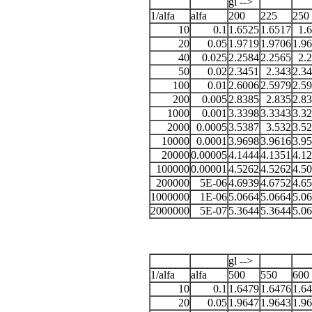
gl -->
1/alfa
alfa
200
225
250
10
0.1
1.6525
1.6517
1.
20
0.05
1.9719
1.9706
1.9
40
0.025
2.2584
2.2565
2.
50
0.02
2.3451
2.343
2.3
100
0.01
2.6006
2.5979
2.5
200
0.005
2.8385
2.835
2.8
1000
0.001
3.3398
3.3343
3.3
2000
0.0005
3.5387
3.532
3.5
10000
0.0001
3.9698
3.9616
3.9
20000
0.00005
4.1444
4.1351
4.1
100000
0.00001
4.5262
4.5262
4.5
200000
5E-06
4.6939
4.6752
4.6
1000000
1E-06
5.0664
5.0664
5.0
2000000
5E-07
5.3644
5.3644
5.0
gl -->
1/alfa
alfa
500
550
600
10
0.1
1.6479
1.6476
1.6
20
0.05
1.9647
1.9643
1.9