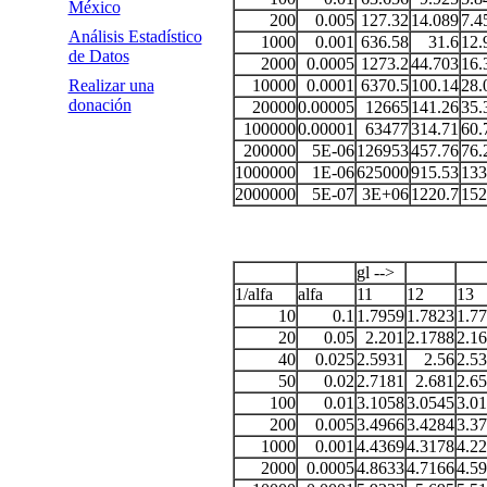
México
200
0.005
127.32
14.089
7.4
Análisis Estadístico
1000
0.001
636.58
31.6
12.
de Datos
2000
0.0005
1273.2
44.703
16.
Realizar una
10000
0.0001
6370.5
100.14
28.
donación
20000
0.00005
12665
141.26
35.
100000
0.00001
63477
314.71
60.
200000
5E-06
126953
457.76
76.
1000000
1E-06
625000
915.53
133
2000000
5E-07
3E+06
1220.7
152
gl -->
1/alfa
alfa
11
12
13
10
0.1
1.7959
1.7823
1.7
20
0.05
2.201
2.1788
2.1
40
0.025
2.5931
2.56
2.5
50
0.02
2.7181
2.681
2.6
100
0.01
3.1058
3.0545
3.0
200
0.005
3.4966
3.4284
3.3
1000
0.001
4.4369
4.3178
4.2
2000
0.0005
4.8633
4.7166
4.5