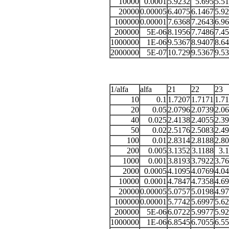
10000
0.0001
5.9232
5.695
5.5
20000
0.00005
6.4075
6.1467
5.9
100000
0.00001
7.6368
7.2643
6.9
200000
5E-06
8.1956
7.7486
7.4
1000000
1E-06
9.5367
8.9407
8.6
2000000
5E-07
10.729
9.5367
9.5
1/alfa
alfa
21
22
23
10
0.1
1.7207
1.7171
1.7
20
0.05
2.0796
2.0739
2.0
40
0.025
2.4138
2.4055
2.3
50
0.02
2.5176
2.5083
2.4
100
0.01
2.8314
2.8188
2.8
200
0.005
3.1352
3.1188
3.
1000
0.001
3.8193
3.7922
3.7
2000
0.0005
4.1095
4.0769
4.0
10000
0.0001
4.7847
4.7358
4.6
20000
0.00005
5.0757
5.0198
4.9
100000
0.00001
5.7742
5.6997
5.6
200000
5E-06
6.0722
5.9977
5.9
1000000
1E-06
6.8545
6.7055
6.5