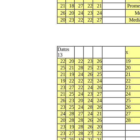
21
18
27
22
21
Prome
26
20
24
23
24
Mo
20
23
22
22
27
Medi
Datos
x
13
22
20
22
23
26
19
25
21
28
25
23
20
21
19
24
26
25
21
19
22
22
22
24
22
23
27
22
24
26
23
21
25
24
23
27
24
26
23
20
24
24
25
23
25
24
28
26
26
24
28
27
24
21
27
20
28
28
26
26
28
23
19
28
26
20
23
27
28
27
22
27
25
19
21
21