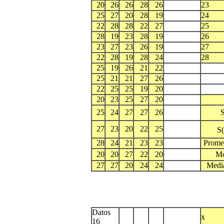
20
26
26
28
26
23
25
27
20
28
19
24
22
28
28
22
27
25
28
19
23
28
19
26
23
27
23
26
19
27
22
28
19
28
24
28
25
19
26
21
22
25
21
21
27
26
22
25
25
19
20
20
23
25
27
20
25
24
27
27
26
27
23
20
22
25
S
28
24
21
23
23
Prome
20
20
27
22
20
Mo
27
27
20
24
24
Medi
Datos
x
16