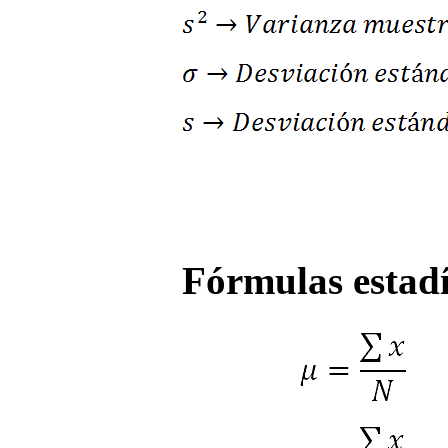
Fórmulas estadí