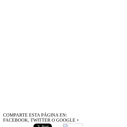
tus amigos.
Esperamos que te sean muy 
COMPARTE ESTA PÁGINA EN:
FACEBOOK, TWITTER O GOOGLE +