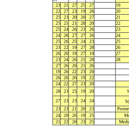
23
21
27
25
27
19
22
27
23
19
26
20
25
23
20
20
27
21
25
21
21
28
20
22
25
24
26
23
26
23
24
28
27
27
26
24
25
26
25
24
23
25
23
22
19
27
28
26
26
20
19
27
19
27
23
24
26
21
28
28
27
26
26
21
26
19
26
22
23
20
26
26
26
19
22
24
22
27
23
20
28
23
25
19
20
27
23
23
24
24
S
23
23
21
20
23
Prome
24
20
26
19
25
Mo
21
22
20
23
25
Medi