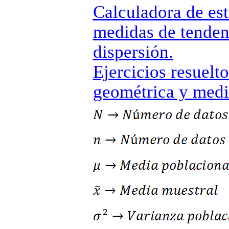
Calculadora de esta
medidas de tendenc
dispersión.
Ejercicios resuelt
geométrica y medi