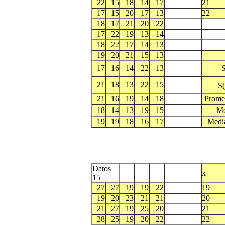
22
15
18
14
17
21
17
15
20
17
13
22
18
17
21
20
22
17
22
19
13
14
18
22
17
14
13
19
20
21
15
13
17
16
14
22
13
21
18
13
22
15
S
21
16
19
14
18
Prome
18
14
13
19
15
Mo
19
19
18
16
17
Medi
Datos
x
15
27
27
19
19
22
19
19
20
23
21
21
20
21
27
19
25
20
21
28
25
19
20
22
22