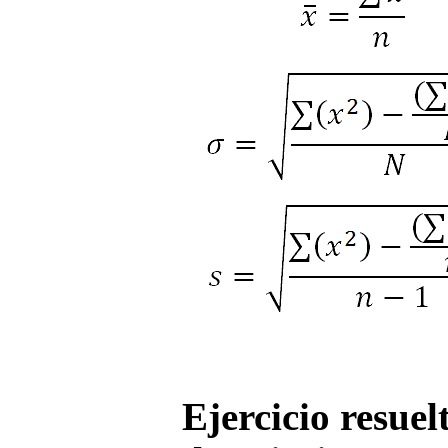
Ejercicio resuel