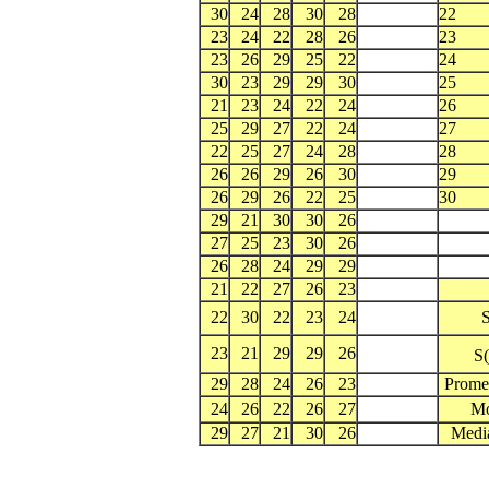
30
24
28
30
28
22
23
24
22
28
26
23
23
26
29
25
22
24
30
23
29
29
30
25
21
23
24
22
24
26
25
29
27
22
24
27
22
25
27
24
28
28
26
26
29
26
30
29
26
29
26
22
25
30
29
21
30
30
26
27
25
23
30
26
26
28
24
29
29
21
22
27
26
23
22
30
22
23
24
23
21
29
29
26
S
29
28
24
26
23
Prome
24
26
22
26
27
Mo
29
27
21
30
26
Medi