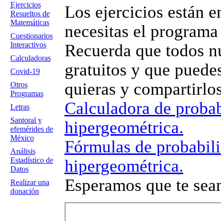
Ejercicios
Los ejercicios están e
Resueltos de
Matemáticas
necesitas el programa 
Cuestionarios
Interactivos
Recuerda que todos nu
Calculadoras
gratuitos y que puedes
Covid-19
quieras y compartirlo
Otros
Programas
Calculadora de probab
Letras
Santoral y
hipergeométrica.
efemérides de
México
Fórmulas de probabili
Análisis
Estadístico de
hipergeométrica.
Datos
Esperamos que te sean
Realizar una
donación