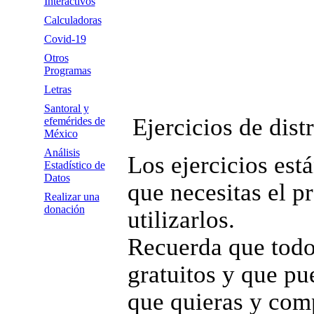
Interactivos
Calculadoras
Covid-19
Otros
Programas
Letras
Santoral y
Ejercicios de dis
efemérides de
México
Análisis
Los ejercicios está
Estadístico de
Datos
que necesitas el p
Realizar una
donación
utilizarlos.
Recuerda que todo
gratuitos y que pue
que quieras y comp